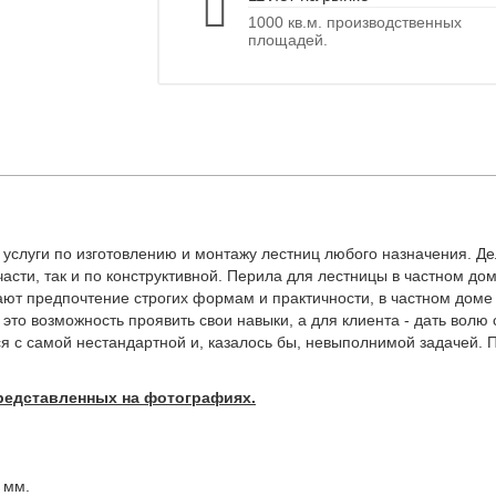
1000 кв.м. производственных
площадей.
услуги по изготовлению и монтажу лестниц любого назначения. Д
асти, так и по конструктивной. Перила для лестницы в частном дом
дают предпочтение строгих формам и практичности, в частном дом
с это возможность проявить свои навыки, а для клиента - дать вол
я с самой нестандартной и, казалось бы, невыполнимой задачей.
редставленных на фотографиях.
 мм.